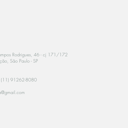
Campos Rodrigues, 46 - cj 171/172
ção, São Paulo - SP
 (11) 91262-8080
ia@gmail.com