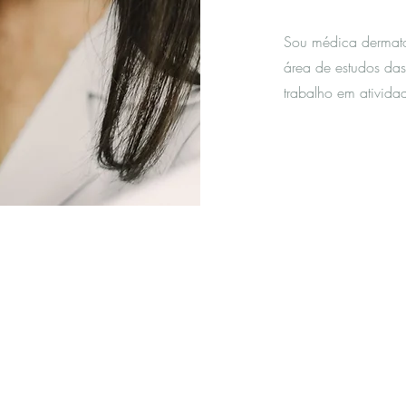
Sou médica dermato
área de estudos da
trabalho em ativida