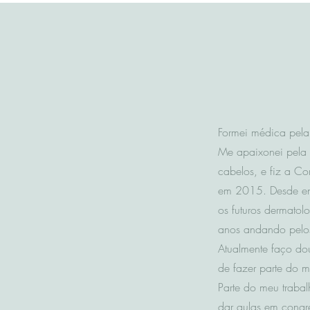
Formei médica pel
Me
apaixonei
pela 
cabelos, e fiz a C
em 2015. Desde en
os futuros dermatol
anos
andando
pelo
Atualmente faço do
de fazer parte do m
Parte do meu trabalh
dar aulas em congr